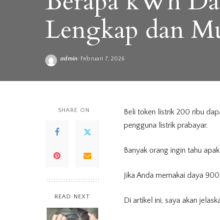
Berapa kWh Da
Lengkap dan M
admin
Februari 7, 2026
Posted
by
SHARE ON
Beli token listrik 200 ribu 
pengguna listrik prabayar.
Banyak orang ingin tahu apak
Jika Anda memakai daya 900 
READ NEXT
Di artikel ini, saya akan jel