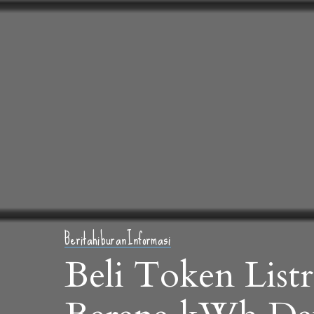
Berita
hiburan
Informasi
Beli Token List