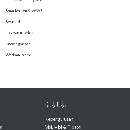
sejarah washington dc
Smackdown & WWE
Sosmed
tips ban tubeless
Uncategorized
Warisan Islam
Quick Links
Kepengurusan
ta
Visi, Misi & Filosofi