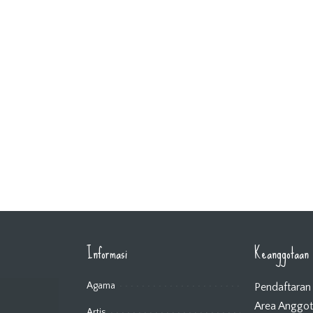
Informasi
Keanggotaan
Agama
Pendaftaran
Area Anggo
Artis