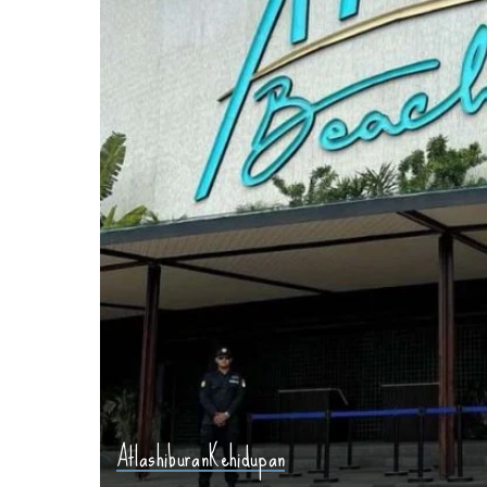
Atlas
hiburan
Kehidupan