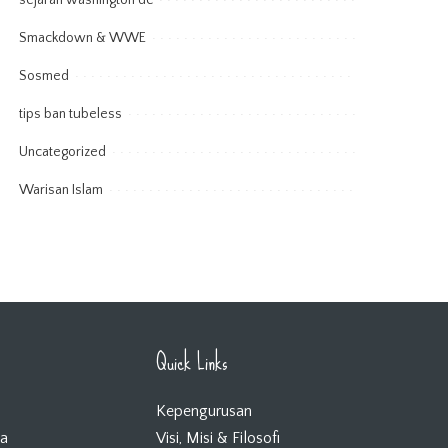
sejarah washington dc
Smackdown & WWE
Sosmed
tips ban tubeless
Uncategorized
Warisan Islam
Quick Links
Kepengurusan
ta
Visi, Misi & Filosofi