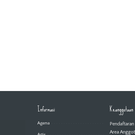
Informasi
Keanggotaan
Agama
Pendaftaran
Area Anggo
Artis