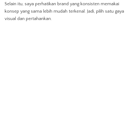
Selain itu, saya perhatikan brand yang konsisten memakai
konsep yang sama lebih mudah terkenal. Jadi, pilih satu gaya
visual dan pertahankan.
Pendapat Pakar Mengenai Teknik Iklan
Minuman
Beberapa pakar branding menyebut bahwa:
Minuman adalah produk paling mudah dipromosikan lewat
visual.
Konsumen lebih cepat tertarik lewat warna dan tekstur.
Copywriting pendek memberi dampak lebih besar.
Konsistensi brand menjadi kunci jangka panjang.
Poin ini menunjukkan bahwa iklan minuman harus dibuat praktis,
jujur, dan visual.