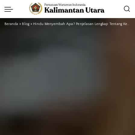
Beranda
»
Blog
»
Hindu Menyembah Apa? Penjelasan Lengkap Tentang Kepercayaan, Dewa, dan Konsep Ketuhanan Hindu