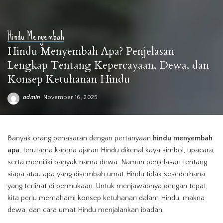
Hindu Menyembah
Hindu Menyembah Apa? Penjelasan
Lengkap Tentang Kepercayaan, Dewa, dan
Konsep Ketuhanan Hindu
admin
November 16, 2025
Posted
by
Banyak orang penasaran dengan pertanyaan
hindu
menyembah
apa
, terutama karena ajaran Hindu dikenal kaya simbol, upacara,
serta memiliki banyak nama
dewa
. Namun penjelasan tentang
siapa atau apa yang disembah umat Hindu tidak sesederhana
yang terlihat di permukaan. Untuk menjawabnya dengan tepat,
kita perlu memahami konsep ketuhanan dalam Hindu, makna
dewa, dan cara umat Hindu menjalankan ibadah.