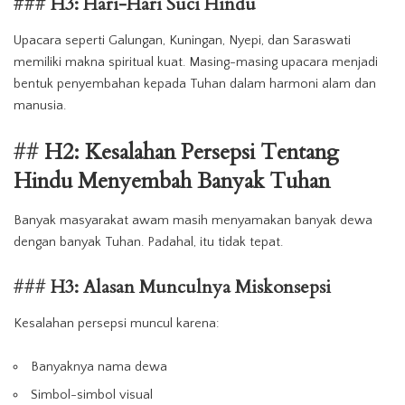
###
H3: Hari-Hari Suci Hindu
Upacara seperti Galungan, Kuningan, Nyepi, dan Saraswati
memiliki makna spiritual kuat. Masing-masing upacara menjadi
bentuk penyembahan kepada Tuhan dalam harmoni alam dan
manusia.
##
H2: Kesalahan Persepsi Tentang
Hindu Menyembah Banyak Tuhan
Banyak masyarakat awam masih menyamakan banyak
dewa
dengan banyak Tuhan. Padahal, itu tidak tepat.
###
H3: Alasan Munculnya Miskonsepsi
Kesalahan persepsi muncul karena:
Banyaknya nama dewa
Simbol-simbol visual