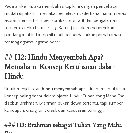
Pada artikel ini, aku membahas topik ini dengan pendekatan
mudah dipahami, memakai penjelasan sederhana, namun tetap
akurat menurut sumber-sumber otoritatif dan pengalaman
akademis terkait studi religi. Kamu juga akan menemukan
pandangan ahli dan opiniku pribadi berdasarkan pemahaman
tentang agama-agama besar.
##
H2: Hindu Menyembah Apa?
Memahami Konsep Ketuhanan dalam
Hindu
Untuk menjelaskan
hindu
menyembah
apa
, kita harus mulai dari
konsep paling dasar dalam ajaran Hindu: Tuhan Yang Maha Esa
disebut Brahman. Brahman bukan
dewa
tertentu, tapi sumber
kehidupan, energi universal, dan kesadaran tertinggi.
###
H3: Brahman sebagai Tuhan Yang Maha