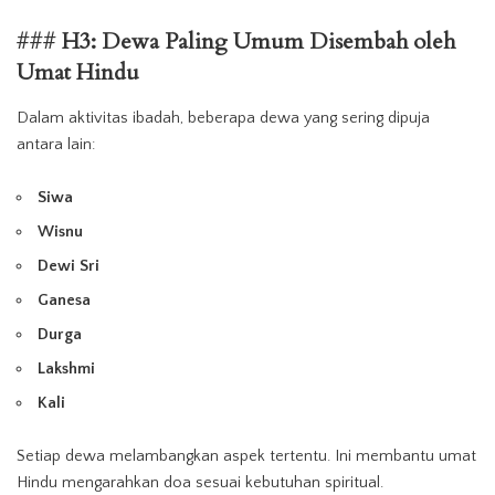
###
H3:
Dewa
Paling Umum Disembah oleh
Umat Hindu
Dalam aktivitas ibadah, beberapa dewa yang sering dipuja
antara lain:
Siwa
Wisnu
Dewi Sri
Ganesa
Durga
Lakshmi
Kali
Setiap
dewa
melambangkan aspek tertentu. Ini membantu umat
Hindu mengarahkan doa sesuai kebutuhan spiritual.