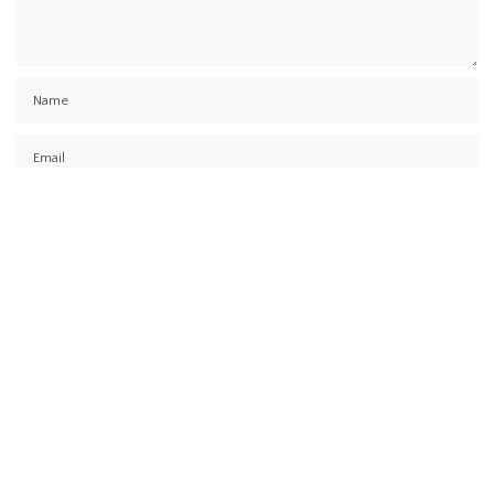
Simpan nama, email, dan situs web saya pada peramban ini untuk
komentar saya berikutnya.
Find Us on Socials